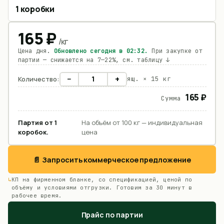
1 коробки
165
₽
/
кг
Цена дня.
Обновлено сегодня в
02:32
.
При закупке от
партии — снижается на 7—22%, см. таблицу ↓
−
+
Количество:
ящ. ×
15 кг
165 ₽
Сумма
Партия от
1
На объём от 100 кг — индивидуальная
коробок
.
цена
📄 Запросить коммерческое предложение
КП на фирменном бланке, со спецификацией, ценой по
объёму и условиями отгрузки. Готовим за 30 минут в
рабочее время.
Прайс по партии