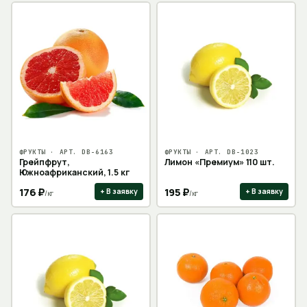
ФРУКТЫ
· АРТ.
DB-6163
ФРУКТЫ
· АРТ.
DB-1023
Грейпфрут,
Лимон «Премиум» 110 шт.
Южноафриканский, 1.5 кг
176
₽
195
₽
+ В заявку
+ В заявку
/
кг
/
кг