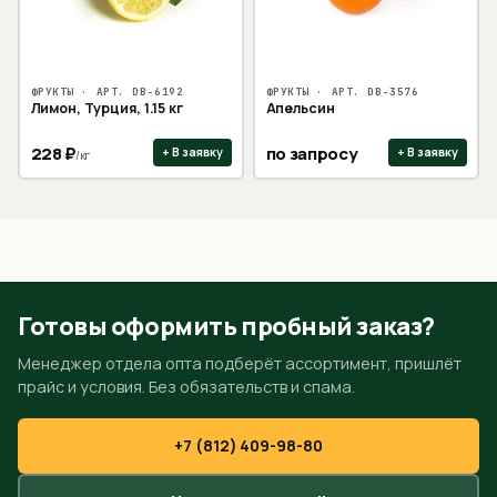
ФРУКТЫ
· АРТ.
DB-6192
ФРУКТЫ
· АРТ.
DB-3576
Лимон, Турция, 1.15 кг
Апельсин
228
₽
по запросу
+ В заявку
+ В заявку
/
кг
Готовы оформить пробный заказ?
Менеджер отдела опта подберёт ассортимент, пришлёт
прайс и условия. Без обязательств и спама.
+7 (812) 409-98-80