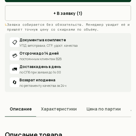
+ В заявку (1)
Заявка собирается без обязательств. Менеджер увидит её и
пришлёт точную цену со скидками по объёму.
Документы в комплекте
📋
УПД, ветсправка, СГР, удост. качества
Отсрочка до 14 дней
💳
постоянным клиентам B2B
Доставка день в день
🚛
по СПб при заявке до 14:00
Возврат и подмена
🔄
по регламенту качества за 24 ч
Описание
Характеристики
Цена по партии
До
Описание товара