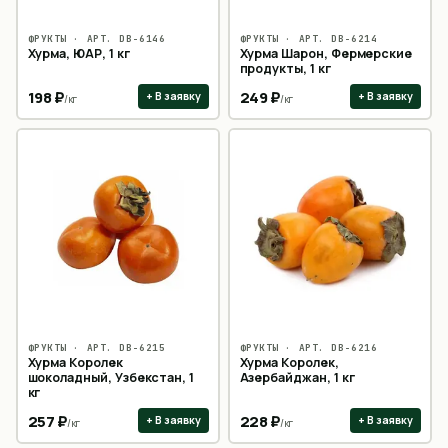
ФРУКТЫ
· АРТ.
DB-6146
ФРУКТЫ
· АРТ.
DB-6214
Хурма, ЮАР, 1 кг
Хурма Шарон, Фермерские
продукты, 1 кг
198
₽
249
₽
+ В заявку
+ В заявку
/
кг
/
кг
ФРУКТЫ
· АРТ.
DB-6215
ФРУКТЫ
· АРТ.
DB-6216
Хурма Королек
Хурма Королек,
шоколадный, Узбекстан, 1
Азербайджан, 1 кг
кг
257
₽
228
₽
+ В заявку
+ В заявку
/
кг
/
кг