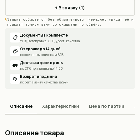
+ В заявку (1)
Заявка собирается без обязательств. Менеджер увидит её и
пришлёт точную цену со скидками по объёму.
Документы в комплекте
📋
УПД, ветсправка, СГР, удост. качества
Отсрочка до 14 дней
💳
постоянным клиентам B2B
Доставка день в день
🚛
по СПб при заявке до 14:00
Возврат и подмена
🔄
по регламенту качества за 24 ч
Описание
Характеристики
Цена по партии
До
Описание товара