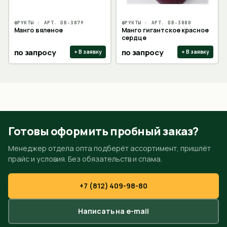
ФРУКТЫ
· АРТ.
DB-3879
ФРУКТЫ
· АРТ.
DB-3880
Манго вяленое
Манго гигантское красное
сердце
по запросу
по запросу
+ В заявку
+ В заявку
Готовы оформить пробный заказ?
Менеджер отдела опта подберёт ассортимент, пришлёт
прайс и условия. Без обязательств и спама.
+7 (812) 409-98-80
Написать на e-mail