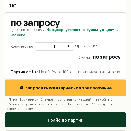
1 кг
по запросу
Цена по запросу.
Менеджер уточнит актуальную цену и
наличие.
−
+
Количество:
ящ. ×
5 кг
по запросу
Сумма
Партия от
1
кг
.
На объём от 100 кг — индивидуальная цена
📄 Запросить коммерческое предложение
КП на фирменном бланке, со спецификацией, ценой по
объёму и условиями отгрузки. Готовим за 30 минут в
рабочее время.
Прайс по партии