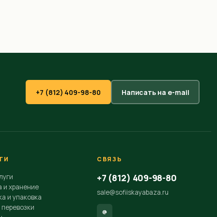
+7 (812) 409-98-80
Написать на e-mail
ГИ
СВЯЗЬ
+7 (812) 409-98-80
луги
а и хранение
sale@sofiiskayabaza.ru
а и упаковка
 перевозки
@