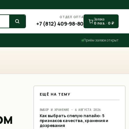
ОТДЕЛ ОПТА
Заявка
+7 (812) 409-98-80
0
поз. ·
0
₽
Приём заявок открыт
ЕЩЁ НА ТЕМУ
ВЫБОР И ХРАНЕНИЕ
·
6 АВГУСТА 2026
ом
Как выбрать спелую папайю: 5
признаков качества, хранения и
дозревания