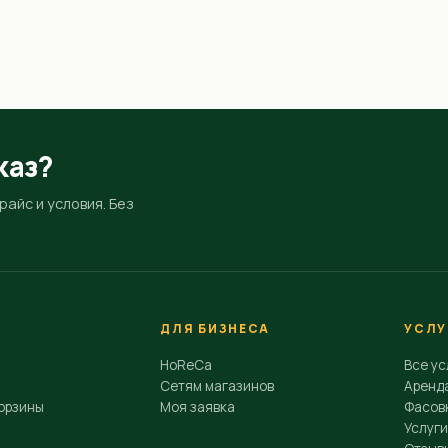
каз?
айс и условия. Без
ДЛЯ БИЗНЕСА
УСЛУ
HoReCa
Все ус
Сетям магазинов
Аренд
орзины
Моя заявка
Фасовк
Услуги