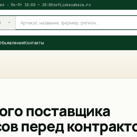
ел · Пн–Пт 10:00 — 20:00
sofiiskayabaza.ru
и
Объявления
Контакты
вого поставщика
сов перед контракт