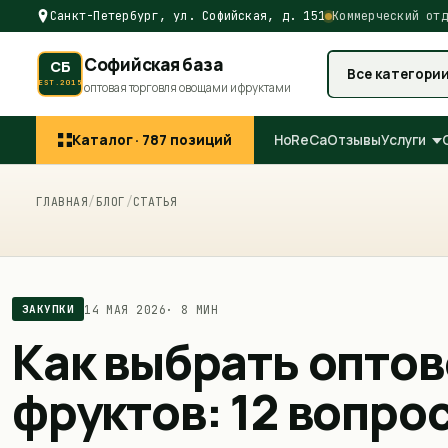
Санкт-Петербург, ул. Софийская, д. 151
Коммерческий отд
Софийская база
СБ
Все категори
EST.2015
оптовая торговля овощами и фруктами
Каталог ·
787
позиций
HoReCa
Отзывы
Услуги
ГЛАВНАЯ
/
БЛОГ
/
СТАТЬЯ
14 МАЯ 2026
·
8 МИН
ЗАКУПКИ
Как выбрать опто
фруктов: 12 вопро