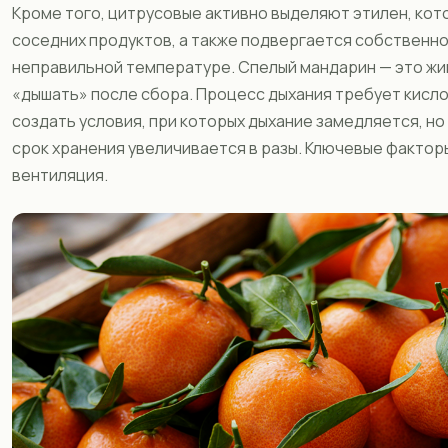
Кроме того, цитрусовые активно выделяют этилен, кот
соседних продуктов, а также подвергается собственн
неправильной температуре. Спелый мандарин — это жи
«дышать» после сбора. Процесс дыхания требует кисло
создать условия, при которых дыхание замедляется, н
срок хранения увеличивается в разы. Ключевые фактор
вентиляция.