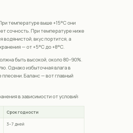
 При температуре выше +15°C они
яет сочность. При температуре ниже
 водянистой, вкус портится, а
ранения — от +5°C до +8°C.
должна быть высокой, около 80–90%.
лю. Однако избыточная влага в
 плесени. Баланс — вот главный
анения в зависимости от условий:
Срок годности
3–7 дней