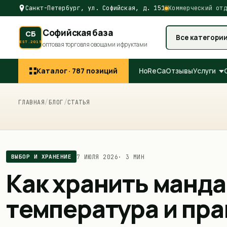
Санкт-Петербург, ул. Софийская, д. 151
Коммерческий отд
Софийская база
СБ
Все категори
EST.2015
оптовая торговля овощами и фруктами
Каталог ·
787
позиций
HoReCa
Отзывы
Услуги
ГЛАВНАЯ
/
БЛОГ
/
СТАТЬЯ
7 ИЮЛЯ 2026
·
3 МИН
ВЫБОР И ХРАНЕНИЕ
Как хранить манда
температура и пра