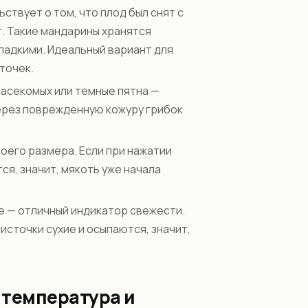
твует о том, что плод был снят с
. Такие мандарины хранятся
ладкими. Идеальный вариант для
точек.
насекомых или темные пятна —
Через поврежденную кожуру грибок
оего размера. Если при нажатии
ся, значит, мякоть уже начала
е — отличный индикатор свежести.
источки сухие и осыпаются, значит,
 температура и