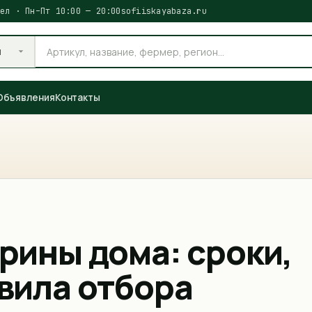
ел · Пн–Пт 10:00 — 20:00
sofiiskayabaza.ru
и
Объявления
Контакты
рины дома: сроки,
вила отбора