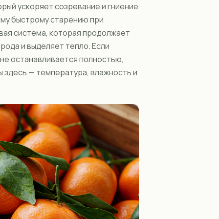
орый ускоряет созревание и гниение
ому быстрому старению при
вая система, которая продолжает
рода и выделяет тепло. Если
о не останавливается полностью,
ы здесь — температура, влажность и