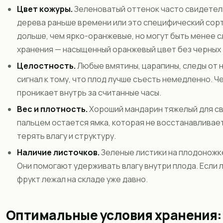
Цвет кожуры.
Зеленоватый оттенок часто свидетельс
дерева раньше времени или это специфический сорт
дольше, чем ярко-оранжевые, но могут быть менее с
хранения — насыщенный оранжевый цвет без черных 
Целостность.
Любые вмятины, царапины, следы от 
сигнал к тому, что плод лучше съесть немедленно. 
проникает внутрь за считанные часы.
Вес и плотность.
Хороший мандарин тяжелый для св
пальцем остается ямка, которая не восстанавливает
терять влагу и структуру.
Наличие листочков.
Зеленые листики на плодоножк
Они помогают удерживать влагу внутри плода. Если л
фрукт лежал на складе уже давно.
Оптимальные условия хранения: