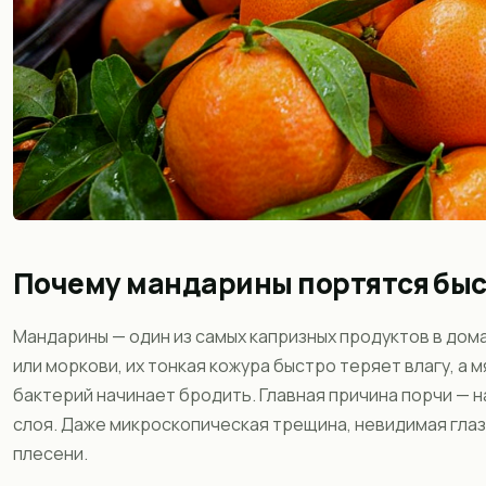
Почему мандарины портятся быс
Мандарины — один из самых капризных продуктов в дома
или моркови, их тонкая кожура быстро теряет влагу, а 
бактерий начинает бродить. Главная причина порчи —
слоя. Даже микроскопическая трещина, невидимая глаз
плесени.