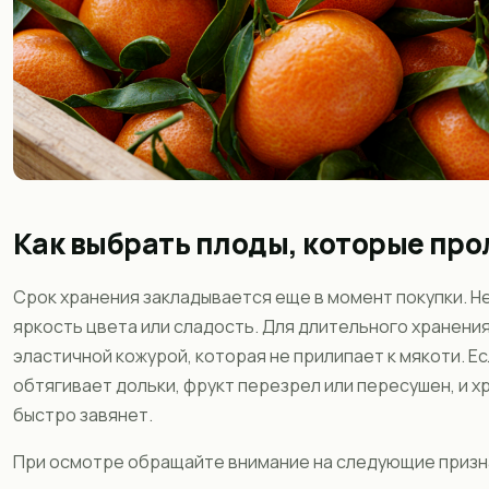
Как выбрать плоды, которые про
Срок хранения закладывается еще в момент покупки. Н
яркость цвета или сладость. Для длительного хранения
эластичной кожурой, которая не прилипает к мякоти. Е
обтягивает дольки, фрукт перезрел или пересушен, и хр
быстро завянет.
При осмотре обращайте внимание на следующие призн