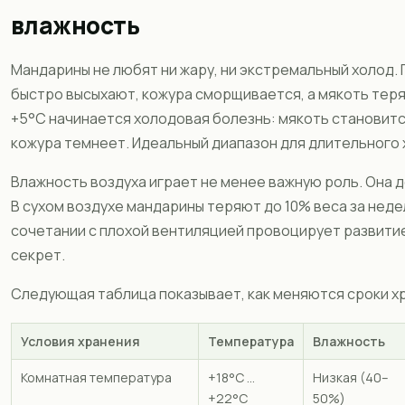
влажность
Мандарины не любят ни жару, ни экстремальный холод.
быстро высыхают, кожура сморщивается, а мякоть тер
+5°C начинается холодовая болезнь: мякоть становится
кожура темнеет. Идеальный диапазон для длительного х
Влажность воздуха играет не менее важную роль. Она 
В сухом воздухе мандарины теряют до 10% веса за неде
сочетании с плохой вентиляцией провоцирует развитие
секрет.
Следующая таблица показывает, как меняются сроки хр
Условия хранения
Температура
Влажность
Комнатная температура
+18°C ...
Низкая (40–
+22°C
50%)