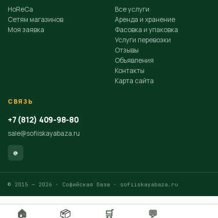
HoReCa
Все услуги
Сетям магазинов
Аренда и хранение
Моя заявка
Фасовка и упаковка
Услуги перевозки
Отзывы
Объявления
Контакты
Карта сайта
СВЯЗЬ
+7 (812) 409-98-80
sale@sofiiskayabaza.ru
@
© 2015 — 2026 · Софийская база ·
sofiiskayabaza.ru
🏠
📦
🛒
💬