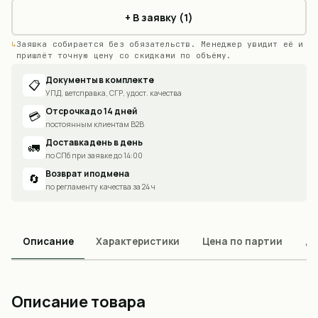
+ В заявку (1)
Заявка собирается без обязательств. Менеджер увидит её и
пришлёт точную цену со скидками по объёму.
Документы в комплекте
📋
УПД, ветсправка, СГР, удост. качества
Отсрочка до 14 дней
💳
постоянным клиентам B2B
Доставка день в день
🚛
по СПб при заявке до 14:00
Возврат и подмена
🔄
по регламенту качества за 24 ч
Описание
Характеристики
Цена по партии
До
Описание товара