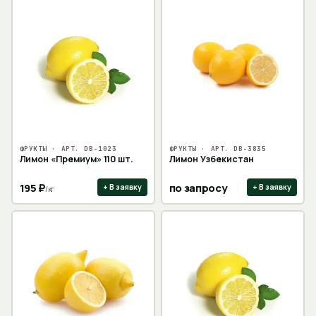
ФРУКТЫ
· АРТ.
DB-1023
ФРУКТЫ
· АРТ.
DB-3835
Лимон «Премиум» 110 шт.
Лимон Узбекистан
195
₽
по запросу
+ В заявку
+ В заявку
/
кг