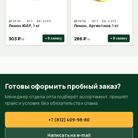
ФРУКТЫ
· АРТ.
DB-6190
ФРУКТЫ
· АРТ.
DB-6191
Лимон ЮАР, 1 кг
Лимон, Аргентина, 1 кг
303
₽
286
₽
+ В заявку
+ В заявку
/
кг
/
кг
Готовы оформить пробный заказ?
Менеджер отдела опта подберёт ассортимент, пришлёт
прайс и условия. Без обязательств и спама.
+7 (812) 409-98-80
Написать на e-mail