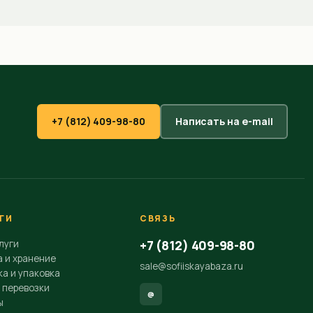
+7 (812) 409-98-80
Написать на e-mail
ГИ
СВЯЗЬ
+7 (812) 409-98-80
луги
а и хранение
sale@sofiiskayabaza.ru
а и упаковка
 перевозки
@
ы