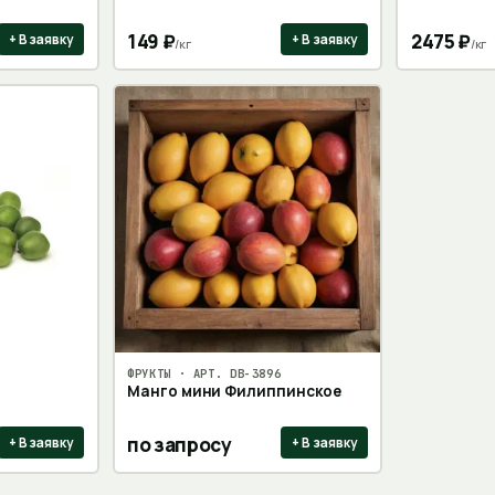
149
₽
2475
₽
+ В заявку
+ В заявку
/
кг
/
кг
ФРУКТЫ
· АРТ.
DB-3896
Манго мини Филиппинское
по запросу
+ В заявку
+ В заявку