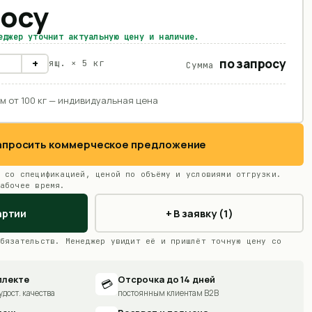
росу
еджер уточнит актуальную цену и наличие.
по запросу
+
ящ. ×
5 кг
Сумма
м от 100 кг — индивидуальная цена
Запросить коммерческое предложение
 со спецификацией, ценой по объёму и условиями отгрузки.
абочее время.
артии
+ В заявку (1)
бязательств. Менеджер увидит её и пришлёт точную цену со
плекте
Отсрочка до 14 дней
💳
удост. качества
постоянным клиентам B2B