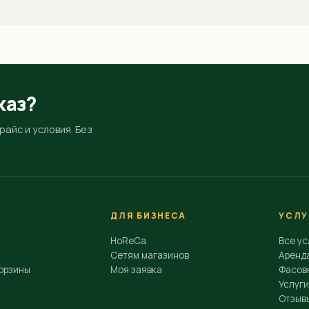
каз?
айс и условия. Без
ДЛЯ БИЗНЕСА
УСЛУ
HoReCa
Все ус
Сетям магазинов
Аренд
орзины
Моя заявка
Фасовк
Услуги
Отзыв