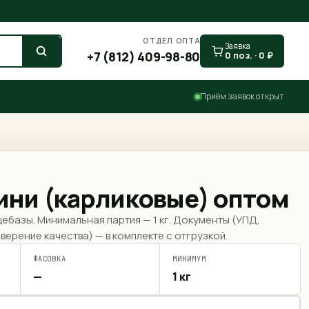
ОТДЕЛ ОПТА
Заявка
+7 (812) 409-98-80
0
поз. ·
0
₽
Приём заявок открыт
ини (карликовые) оптом
щебазы. Минимальная партия —
1 кг
. Документы (УПД,
верение качества) — в комплекте с отгрузкой.
ФАСОВКА
МИНИМУМ
—
1 кг