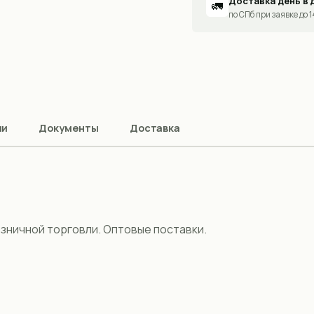
Доставка день в 
🚛
по СПб при заявке до 
ии
Документы
Доставка
озничной торговли. Оптовые поставки.