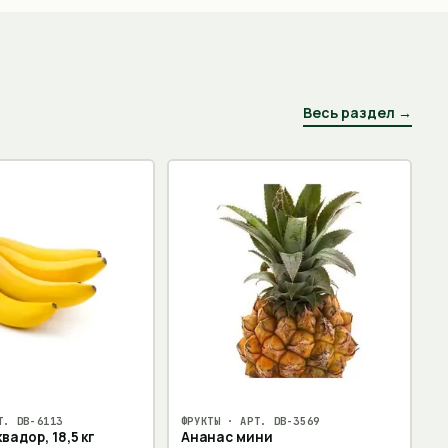
Весь раздел →
Т.
DB-6113
ФРУКТЫ
· АРТ.
DB-3569
вадор, 18,5 кг
Ананас мини