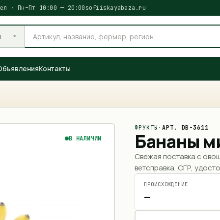
ел · Пн–Пт 10:00 — 20:00
sofiiskayabaza.ru
и
Объявления
Контакты
ФРУКТЫ
·
АРТ.
DB-3611
Бананы м
В НАЛИЧИИ
Свежая поставка с ово
ветсправка, СГР, удосто
ПРОИСХОЖДЕНИЕ
—