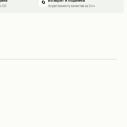
день
Возврат и подмена
🔄
14:00
по регламенту качества за 24 ч