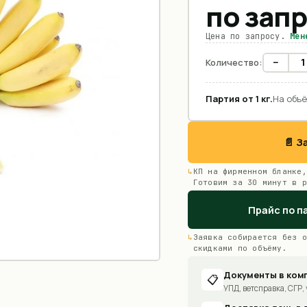
по зап
Цена по запросу.
Мен
−
Количество:
Партия от
1
кг
.
На объё
📄 
КП на фирменном бланке,
Готовим за 30 минут в р
Прайс по п
Заявка собирается без о
скидками по объёму.
Документы в ком
📋
УПД, ветсправка, СГР, 