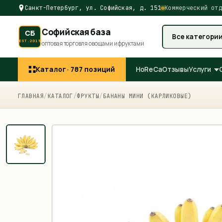
Санкт-Петербург, ул. Софийская, д. 151
Коммерческий отд
Софийская база
СБ
Все категори
EST.2015
оптовая торговля овощами и фруктами
Каталог ·
787
позиций
HoReCa
Отзывы
Услуги
ГЛАВНАЯ
/
КАТАЛОГ
/
ФРУКТЫ
/
БАНАНЫ МИНИ (КАРЛИКОВЫЕ)