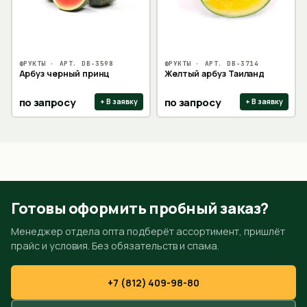
ФРУКТЫ
· АРТ.
DB-3598
ФРУКТЫ
· АРТ.
DB-3714
Арбуз черный принц
Желтый арбуз Таиланд
по запросу
по запросу
+ В заявку
+ В заявку
Готовы оформить пробный заказ?
Менеджер отдела опта подберёт ассортимент, пришлёт
прайс и условия. Без обязательств и спама.
+7 (812) 409-98-80