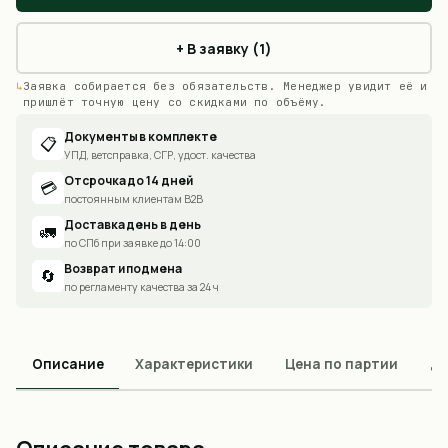
+ В заявку (1)
Заявка собирается без обязательств. Менеджер увидит её и
пришлёт точную цену со скидками по объёму.
Документы в комплекте
📋
УПД, ветсправка, СГР, удост. качества
Отсрочка до 14 дней
💳
постоянным клиентам B2B
Доставка день в день
🚛
по СПб при заявке до 14:00
Возврат и подмена
🔄
по регламенту качества за 24 ч
Описание
Характеристики
Цена по партии
До