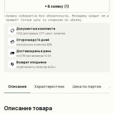
+ В заявку (1)
Заявка собирается без обязательств. Менеджер увидит её и
пришлёт точную цену со скидками по объёму.
Документы в комплекте
📋
УПД, ветсправка, СГР, удост. качества
Отсрочка до 14 дней
💳
постоянным клиентам B2B
Доставка день в день
🚛
по СПб при заявке до 14:00
Возврат и подмена
🔄
по регламенту качества за 24 ч
Описание
Характеристики
Цена по партии
До
Описание товара