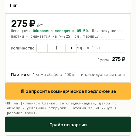
1 кг
275
₽
/
кг
Цена дня.
Обновлено сегодня в
05:50
.
При закупке от
партии — снижается на 7—22%, см. таблицу ↓
−
+
Количество:
ящ. ×
1 кг
275 ₽
Сумма
Партия от
1
кг
.
На объём от 100 кг — индивидуальная цена
📄 Запросить коммерческое предложение
КП на фирменном бланке, со спецификацией, ценой по
объёму и условиями отгрузки. Готовим за 30 минут в
рабочее время.
Прайс по партии