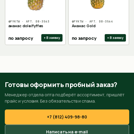
ФРУКТЫ
· АРТ.
DB-3563
ФРУКТЫ
· АРТ.
DB-3564
ананас dole/fyffes
Ананас Gold
по запросу
по запросу
+ В заявку
+ В заявку
Готовы оформить пробный заказ?
Менеджер отдела опта подберёт ассортимент, пришлёт
прайс и условия. Без обязательств и спама.
+7 (812) 409-98-80
Написать на e-mail